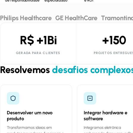
de responsabilidade
especializado
e ROI
Philips Healthcare
GE HealthCare
Tramontin
R$ +1Bi
+150
GERADA PARA CLIENTES
PROJETOS ENTREGUE
Resolvemos
desafios complexo
Desenvolver um novo
Integrar hardware e
produto
software
Transformamos ideias em
Integramos eletrônica