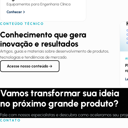
Equipamentos para Engenharia Clínica
Conhecer
CONTEÚDO TÉCNICO
Conhecimento que gera
inovação e resultados
Artigos, guias e materiais sobre desenvolvimento de produtos,
tecnologias e tendências de mercado.
A
P
Acesse nosso conteúdo
r
L
Vamos transformar sua ideia
no próximo grande produto?
Fale com nossos especialistas e descubra como aceleramos seu pro
CONTATO