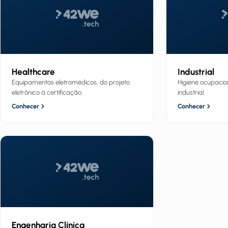
Healthcare
Industrial
Equipamentos eletromédicos, do projeto
Higiene ocupacio
eletrônico à certificação.
industrial.
Conhecer
Conhecer
Engenharia Clínica