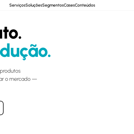
Serviços
Soluções
Segmentos
Cases
Conteúdos
to.
dução.
 produtos
rmar o mercado —
Vital Pace
Analisador desfibrilador