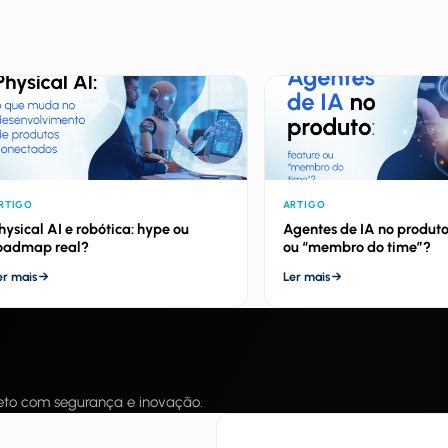
RTIGO
ARTIGO
hysical AI e robótica: hype ou
Agentes de IA no produto
oadmap real?
ou “membro do time”?
er mais
Ler mais
jeto com segurança e inovação.