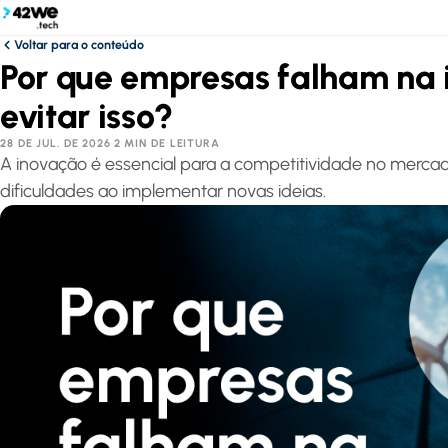
Voltar para o conteúdo
Por que empresas falham na
evitar isso?
28 DE JUL. DE 2026
·
2 MIN DE LEITURA
A inovação é essencial para a competitividade no merc
dificuldades ao implementar novas ideias.