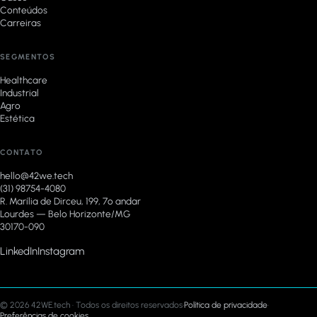
Conteúdos
Carreiras
SEGMENTOS
Healthcare
Industrial
Agro
Estética
CONTATO
hello@42we.tech
(31) 98754-4080
R. Marília de Dirceu, 199, 7º andar
Lourdes — Belo Horizonte/MG
30170-090
LinkedIn
Instagram
© 2026 42WE.tech · Todos os direitos reservados
·
Política de privacidade
·
Preferências de cookies